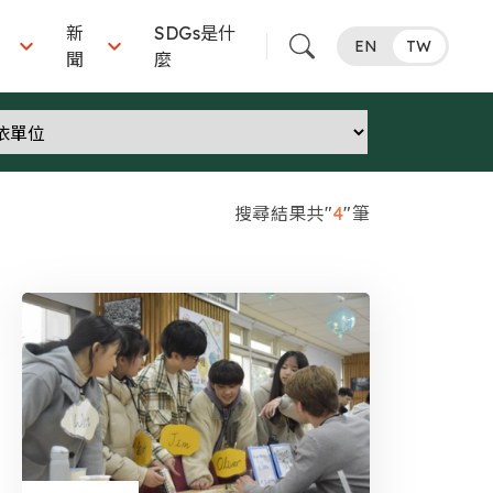
新
SDGs是什


EN
TW
聞
麼
搜尋結果共"
4
"筆