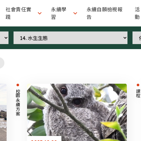
社會責任實
永續學
永續自願檢視報
活


踐
習
告
動
校園永續方案
課程