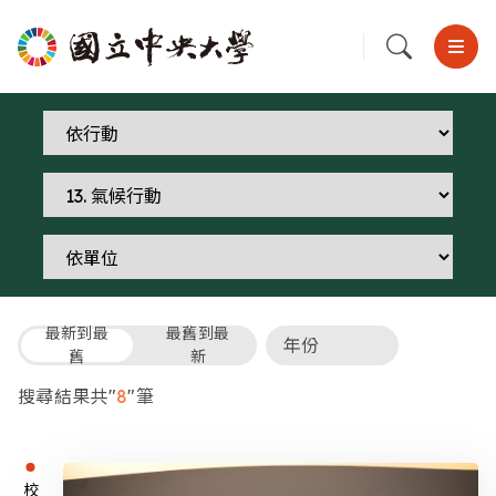
最新到最
最舊到最
舊
新
搜尋結果共"
8
"筆